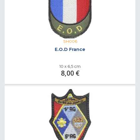
SH006
E.O.D France
10 x 6,5 cm
8,00 €