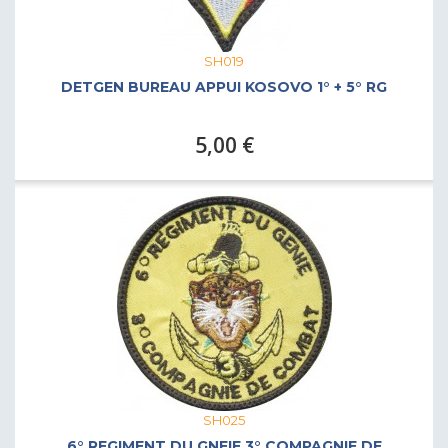
SH019
DETGEN BUREAU APPUI KOSOVO 1° + 5° RG
5,00 €
SH025
6° REGIMENT DU GNEIE 3° COMPAGNIE DE