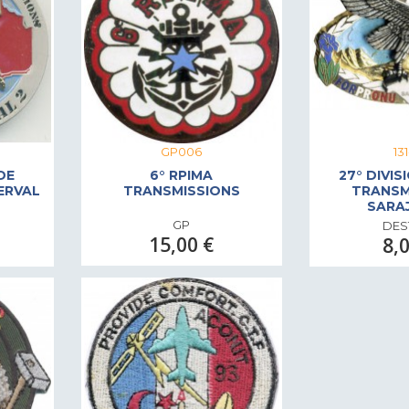
GP006
13
DE
6° RPIMA
27° DIVIS
ERVAL
TRANSMISSIONS
TRANSM
SARAJ
GP
DES
15,00 €
8,