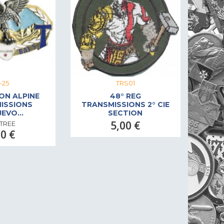
1-25
TRS01
ION ALPINE
48° REG
ISSIONS
TRANSMISSIONS 2° CIE
EVO...
SECTION
5,00 €
TREE
00 €