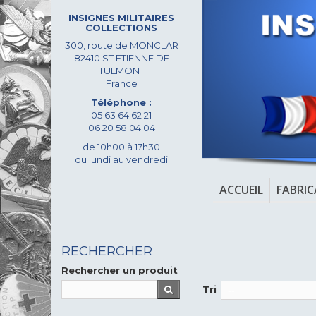
INSIGNES MILITAIRES
COLLECTIONS
300, route de MONCLAR
82410 ST ETIENNE DE
TULMONT
France
Téléphone :
05 63 64 62 21
06 20 58 04 04
de 10h00 à 17h30
du lundi au vendredi
ACCUEIL
FABRI
RECHERCHER
Rechercher un produit
Tri
--