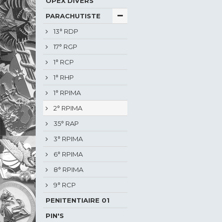
OPEX DIVERS
PARACHUTISTE
13° RDP
17° RGP
1° RCP
1° RHP
1° RPIMA
2° RPIMA
35° RAP
3° RPIMA
6° RPIMA
8° RPIMA
9° RCP
PENITENTIAIRE 01
PIN'S