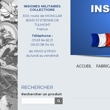
INSIGNES MILITAIRES
COLLECTIONS
300, route de MONCLAR
82410 ST ETIENNE DE
TULMONT
France
Téléphone :
05 63 64 62 21
06 20 58 04 04
de 10h00 à 17h30
du lundi au vendredi
ACCUEIL
FABRI
RECHERCHER
Rechercher un produit