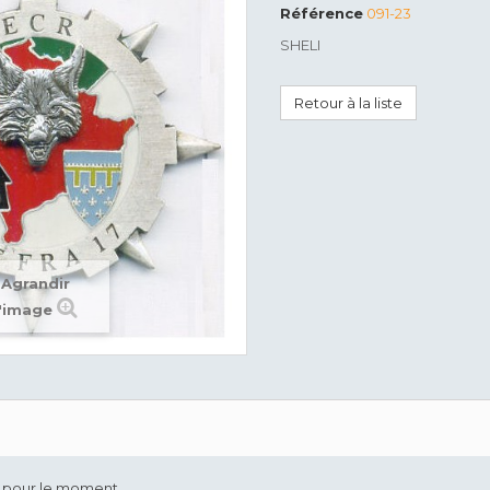
Référence
091-23
SHELI
Retour à la liste
Agrandir
l'image
é pour le moment.