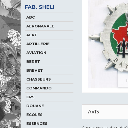
FAB. SHELI
ABC
AERONAVALE
ALAT
ARTILLERIE
AVIATION
BERET
BREVET
CHASSEURS
COMMANDO
CRS
DOUANE
AVIS
ECOLES
ESSENCES
Aucun avis n'a été publi